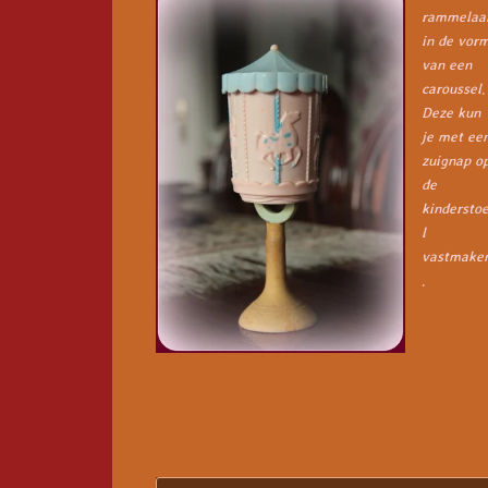
rammelaa
in de vor
van een
caroussel.
Deze kun
je met ee
zuignap o
de
kindersto
l
vastmake
.