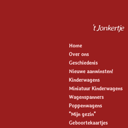
Ga
direct
naar
de
't Jonkertje
hoofdinhoud
Home
Over ons
Geschiedenis
Nieuwe aanwinsten!
Kinderwagens
Miniatuur Kinderwagens
Wagenspanners
Poppenwagens
"Mijn gezin"
Geboortekaartjes